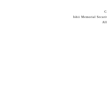
C
Ishii Memorial Securi
All