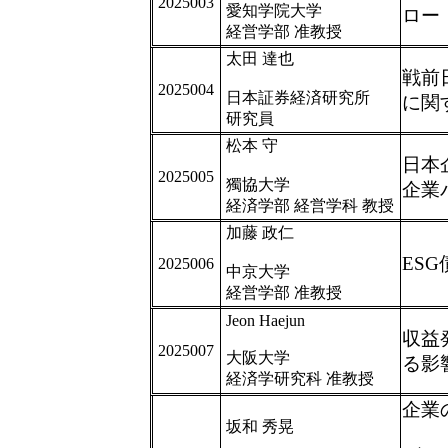
2025003
愛知学院大学
ロー
経営学部 准教授
太田 達也
戦前
2025004
日本証券経済研究所
に関
研究員
松本 守
日本
2025005
獨協大学
企業
経済学部 経営学科 教授
加藤 政仁
ES
2025006
中京大学
経営学部 准教授
Jeon Haejun
収益
2025007
大阪大学
る影
経済学研究科 准教授
企業
坂和 秀晃