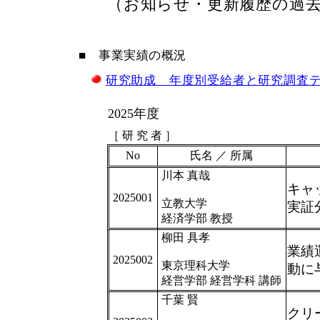
（お知らせ・更新履歴の過
■ 事業実績の概況
研究助成 年度別受給者と研究調査テ
2025年度
［ 研 究 者 ］
No
氏名 ／ 所属
川本 真哉
キャ
2025001
立教大学
実証
経済学部 教授
柳田 具孝
業績
2025002
東京理科大学
動に
経営学部 経営学科 講師
千葉 賢
クリ