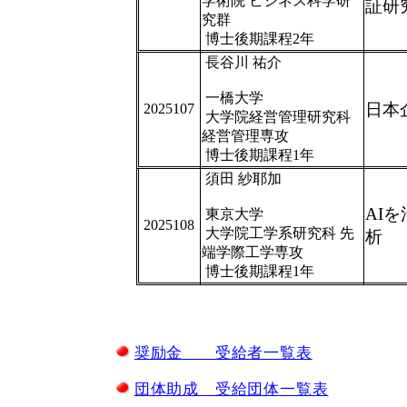
学術院 ビジネス科学研
証研
究群
博士後期課程2年
長谷川 祐介
一橋大学
2025107
日本
大学院経営管理研究科
経営管理専攻
博士後期課程1年
須田 紗耶加
AI
東京大学
2025108
大学院工学系研究科 先
析
端学際工学専攻
博士後期課程1年
奨励金 受給者一覧表
団体助成 受給団体一覧表