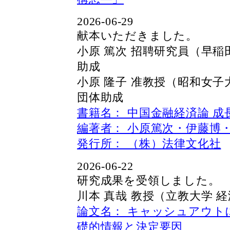
2026-06-29
献本いただきました。
小原 篤次 招聘研究員（早稲
助成
小原 隆子 准教授（昭和女子
団体助成
書籍名： 中国金融経済論 
編著者： 小原篤次・伊藤博
発行所： （株）法律文化社
2026-06-22
研究成果を受領しました。 2
川本 真哉 教授（立教大学 
論文名： キャッシュアウト
礎的情報と決定要因