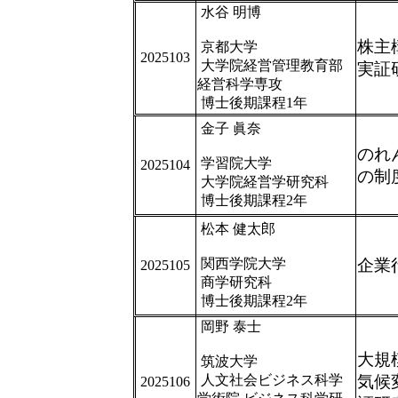
水谷 明博
株主
京都大学
2025103
大学院経営管理教育部
実証
経営科学専攻
博士後期課程1年
金子 眞奈
のれ
学習院大学
2025104
の制
大学院経営学研究科
博士後期課程2年
松本 健太郎
関西学院大学
企業
2025105
商学研究科
博士後期課程2年
岡野 泰士
大規
筑波大学
人文社会ビジネス科学
気候
2025106