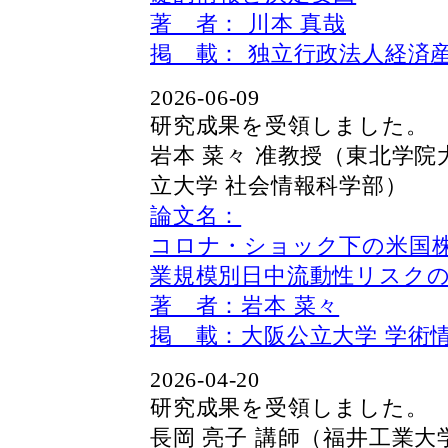
著 者： 川本 真哉
掲 載： 独立行政法人経済
2026-06-09
研究成果を受領しました。 2
岩本 菜々 准教授（東北学院
立大学 社会情報科学部）
論文名：
コロナ・ショック下の米国
業規模別日中流動性リスク
著 者：岩本 菜々
掲 載：大阪公立大学 学術
2026-04-20
研究成果を受領しました。 2
長岡 亮子 講師（福井工業大