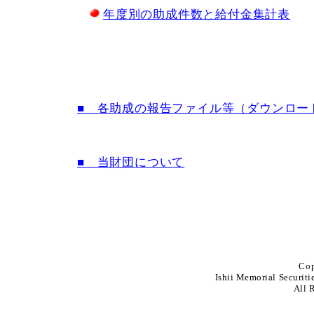
年度別の助成件数と給付金集計表
■ 各助成の報告ファイル等（ダウンロー
■ 当財団について
Cop
Ishii Memorial Securit
All 