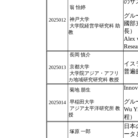
のサ
翁 怡婷
グル
神戸大学
2025012
國部
大学院経営学研究科 助
長）
教
Alex 
Resea
長岡 慎介
イス
京都大学
2025013
普遍
大学院アジア・アフリ
カ地域研究研究科 教授
Innov
菊地 朋生
グル
早稲田大学
2025014
アジア太平洋研究所 教
Wu
授
程）
日本
塚原 一郎
ータ