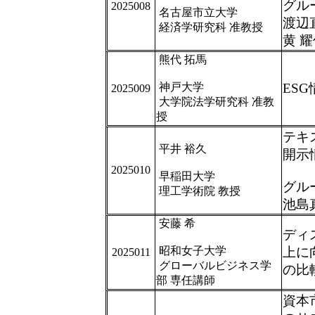
グル
2025008
名古屋市立大学
渡辺
経済学研究科 准教授
黄 
熊代 拓馬
神戸大学
ES
2025009
大学院法学研究科 准教
授
テキ
平井 裕久
開示
2025010
早稲田大学
グル
理工学術院 教授
池島
安藤 希
ディ
昭和女子大学
上に
2025011
グローバルビジネス学
の比
部 専任講師
資本