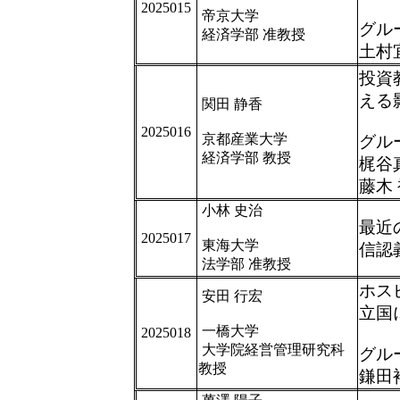
2025015
帝京大学
グル
経済学部 准教授
土村
投資
える影響
関田 静香
2025016
京都産業大学
グル
経済学部 教授
梶谷
藤木
小林 史治
最近
2025017
東海大学
信認
法学部 准教授
ホス
安田 行宏
立国
一橋大学
2025018
大学院経営管理研究科
グル
教授
鎌田