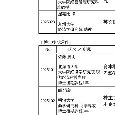
究
大学院経営管理研究科
准教授
屋嘉比 潔
英文
2025023
九州大学
経済学研究院 助教
［ 博士後期課程 ］
No
氏名 ／ 所属
佐藤 慶明
資本
北海道大学
2025101
大学院経済学研究院 現
る影
代経済経営専攻
博士後期課程1年
邰 清義
株主
明治大学
2025102
本企
商学研究科 商学専攻
博士後期課程3年