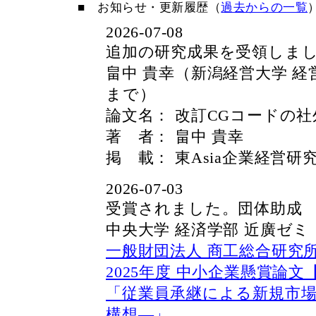
■ お知らせ・更新履歴（
過去からの一覧
2026-07-08
追加の研究成果を受領しまし
畠中 貴幸（新潟経営大学 経営
まで）
論文名： 改訂CGコードの
著 者： 畠中 貴幸
掲 載： 東Asia企業経営研究 
2026-07-03
受賞されました。団体助成
中央大学 経済学部 近廣ゼミ
一般財団法人 商工総合研究
2025年度 中小企業懸賞論
「従業員承継による新規市場の
構想―」