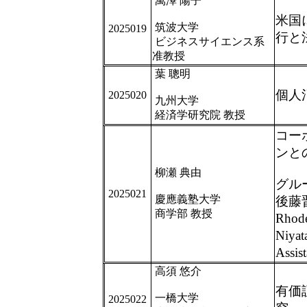
萬澤 陽子
米国
筑波大学
2025019
行と
ビジネスサイエンス系
准教授
葉 聰明
個人
2025020
九州大学
経済学研究院 教授
コー
ンと
柳瀬 典由
グル
2025021
慶應義塾大学
後藤晋
商学部 教授
Rhod
Niyat
Assis
高須 悠介
有価
一橋大学
2025022