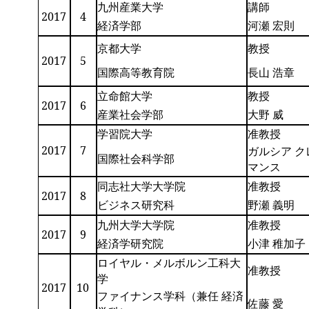
九州産業大学
講師
2017
4
経済学部
河瀬 宏則
京都大学
教授
2017
5
国際高等教育院
長山 浩章
立命館大学
教授
2017
6
産業社会学部
大野 威
学習院大学
准教授
2017
7
ガルシア ク
国際社会科学部
マンス
同志社大学大学院
准教授
2017
8
ビジネス研究科
野瀬 義明
九州大学大学院
准教授
2017
9
経済学研究院
小津 稚加子
ロイヤル・メルボルン工科大
准教授
学
2017
10
ファイナンス学科（兼任 経済
佐藤 愛