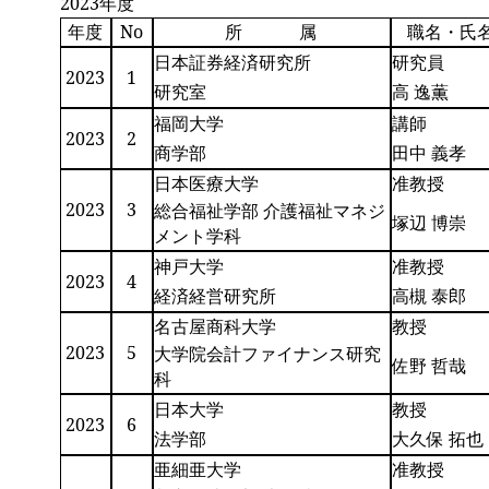
2023年度
年度
No
所 属
職名・氏
日本証券経済研究所
研究員
2023
1
研究室
高 逸薫
福岡大学
講師
2023
2
商学部
田中 義孝
日本医療大学
准教授
2023
3
総合福祉学部 介護福祉マネジ
塚辺 博崇
メント学科
神戸大学
准教授
2023
4
経済経営研究所
高槻 泰郎
名古屋商科大学
教授
2023
5
大学院会計ファイナンス研究
佐野 哲哉
科
日本大学
教授
2023
6
法学部
大久保 拓也
亜細亜大学
准教授