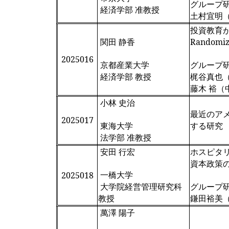
グループ
経済学部 准教授
土村宜明
投資教育
関田 静香
Randomiz
2025016
京都産業大学
グループ
経済学部 教授
梶谷真也
藤木 裕（
小林 史治
最近のア
2025017
東海大学
する研究
法学部 准教授
安田 行宏
ホスピタ
資本政策
一橋大学
2025018
大学院経営管理研究科
グループ
教授
鎌田裕美
萬澤 陽子