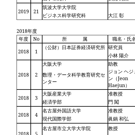
筑波大学大学院
2019
21
ビジネス科学研究科
大江 彰
2018年度
年度
No
所 属
職名・氏
（公財）日本証券経済研究所
研究員
2018
1
小林 陽介
大阪大学
助教
ジョン ヘジ
2018
2
数理・データ科学教育研究セ
ン（Jeon
ンター
Haejun）
大阪産業大学
准教授
2018
3
経済学部
門 闖
名古屋外国語大学
准教授
2018
4
現代国際学部
眞鍋 和弘
名古屋市立大学大学院
教授
2018
5