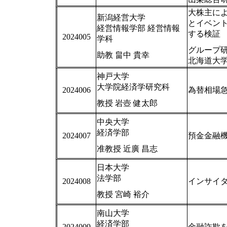
大株主に
新潟経営大学
とイベン
経営情報学部 経営情報
する検証
2024005
学科
グループ
助教 畠中 貴幸
北海道大学
神戸大学
大学院経済学研究科
2024006
為替相場
教授 岩壺 健太郎
中央大学
経済学部
2024007
預金金融
准教授 近廣 昌志
日本大学
法学部
2024008
インサイ
教授 宮崎 裕介
南山大学
経済学部
2024009
金融詐欺