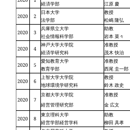
2020
1
経済学部
江原 慶
日本大学
教授
2020
2
法学部
松嶋 隆弘
兵庫県立大学
助教
2020
3
社会情報科学部
岩本 菜々
神戸大学大学院
准教授
2020
4
経済学研究科
茂木 快治
愛知教育大学
准教授
2020
5
教育学部
西尾 圭一郎
上智大学大学院
教授
2020
6
地球環境学研究科
鈴木 政史
京都大学大学院
准教授
2020
7
経営管理研究部
金 広文
東京理科大学
助教
2020
8
経営学部経営学科
柳田 具孝