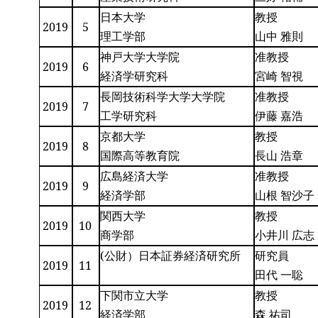
日本大学
教授
2019
5
理工学部
山中 雅則
神戸大学大学院
准教授
2019
6
経済学研究科
宮崎 智視
長岡技術科学大学大学院
准教授
2019
7
工学研究科
伊藤 嘉浩
京都大学
教授
2019
8
国際高等教育院
長山 浩章
広島経済大学
准教授
2019
9
経済学部
山根 智沙子
関西大学
教授
2019
10
商学部
小井川 広志
(公財）日本証券経済研究所
研究員
2019
11
田代 一聡
下関市立大学
教授
2019
12
経済学部
森 祐司