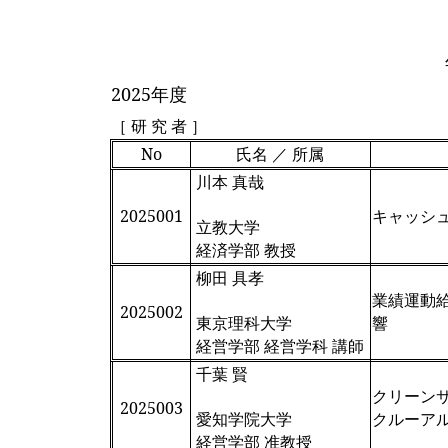
2025年度
［ 研 究 者 ］
No
氏名 ／ 所属
川本 真哉
2025001
キャッシ
立教大学
経済学部 教授
柳田 具孝
業績運動
2025002
東京理科大学
響
経営学部 経営学科 講師
千葉 賢
クリーン
2025003
愛知学院大学
クルーア
経営学部 准教授