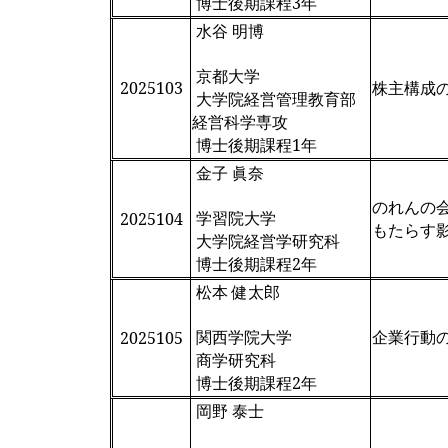
博士後期課程3年
水谷 明博
京都大学
2025103
株主構成
大学院経営管理教育部
経営科学専攻
博士後期課程1年
金子 眞奈
のれんの会
学習院大学
2025104
もたらす
大学院経営学研究科
博士後期課程2年
松本 健太郎
関西学院大学
企業行動
2025105
商学研究科
博士後期課程2年
岡野 泰士