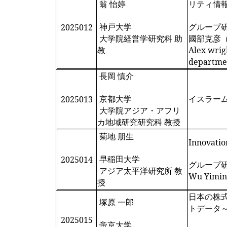
翁 怡婷
リティ情
神戸大学
グループ
2025012
大学院経営学研究科 助
國部克彦
教
Alex wrig
departme
長岡 慎介
京都大学
イスラー
2025013
大学院アジア・アフリ
カ地域研究研究科 教授
菊地 朋生
Innovatio
早稲田大学
2025014
グループ
アジア太平洋研究所 教
Wu Yi
授
日本の株
塚原 一郎
トデータ
2025015
帝京大学