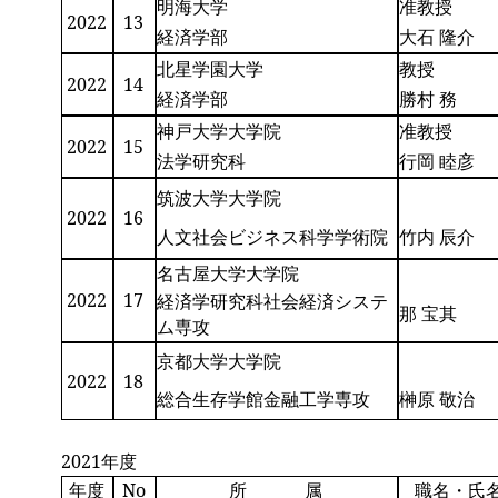
明海大学
准教授
2022
13
経済学部
大石 隆介
北星学園大学
教授
2022
14
経済学部
勝村 務
神戸大学大学院
准教授
2022
15
法学研究科
行岡 睦彦
筑波大学大学院
2022
16
人文社会ビジネス科学学術院
竹内 辰介
名古屋大学大学院
2022
17
経済学研究科社会経済システ
那 宝其
ム専攻
京都大学大学院
2022
18
総合生存学館金融工学専攻
榊原 敬治
2021年度
年度
No
所 属
職名・氏