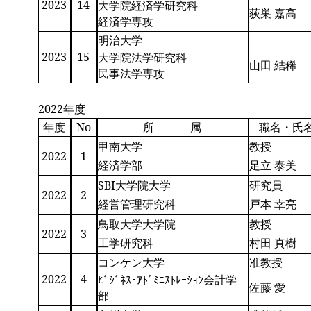
2023
14
大学院経済学研究科
荻巣 嘉高
経済学専攻
明治大学
2023
15
大学院法学研究科
山田 結稀
民事法学専攻
2022年度
年度
No
所 属
職名・氏
甲南大学
教授
2022
1
経済学部
足立 泰美
SBI大学院大学
研究員
2022
2
経営管理研究科
戸本 幸亮
鳥取大学大学院
教授
2022
3
工学研究科
村田 真樹
コンケン大学
准教授
2022
4
ﾋﾞｼﾞﾈｽ･ｱﾄﾞﾐﾆｽﾄﾚｰｼｮﾝ会計学
佐藤 愛
部