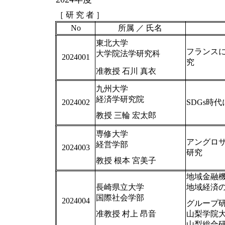
［ 研 究 者 ］
No
所属 ／ 氏名
東北大学
フランス
大学院法学研究科
2024001
究
准教授 石川 真衣
九州大学
経済学研究院
2024002
SDGs時
教授 三輪 宏太郎
専修大学
アングロ
経営学部
2024003
研究
教授 根本 宮美子
地域金融
長崎県立大学
地域経済
国際社会学部
2024004
グループ
准教授 村上 昂音
山梨学院大
山梨総合