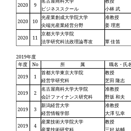
名古屋商科大学
教授
2020
9
ビジネススクール
小林 武
光産業創成大学院大学
准教授
2020
10
尖端光産業経営分野
姜 理恵
京都大学大学院
2020
11
法学研究科法政理論専攻
覃 佳笛
2019年度
年度
No
所 属
職名・氏
首都大学東京大学院
教授
2019
1
経営学研究科
芝田 隆志
名古屋商科大学大学院
准教授
2019
2
会計ファイナンス研究科
野坂 和夫
新潟経営大学
准教授
2019
3
経営情報学部
大澤 弘幸
産業技術大学院大学
教授
2019
4
産業技術研究科
三好 祐輔