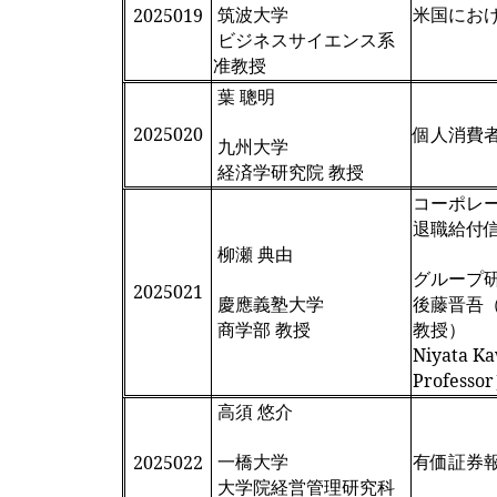
筑波大学
米国にお
2025019
ビジネスサイエンス系
准教授
葉 聰明
2025020
個人消費
九州大学
経済学研究院 教授
コーポレ
退職給付
柳瀬 典由
グループ
2025021
慶應義塾大学
後藤晋吾（ロー
商学部 教授
教授）
Niyata Ka
Professo
高須 悠介
一橋大学
有価証券
2025022
大学院経営管理研究科