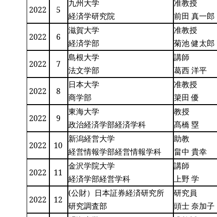
九州大学
准教授
2022
5
経済学研究院
前田 真一郎
滋賀大学
准教授
2022
6
経済学部
菊池 健太郎
島根大学
講師
2022
7
法文学部
葛西 洋平
日本大学
准教授
2022
8
商学部
簗田 優
東海大学
教授
2022
9
政治経済学部経済学科
髙橋 塁
新潟経営大学
助教
2022
10
経営情報学部経営情報学科
畠中 貴幸
金沢学院大学
講師
2022
11
経済学部経営学科
上野 学
(公財）日本証券経済研究所
研究員
2022
12
研究調査部
頭士 奈加子