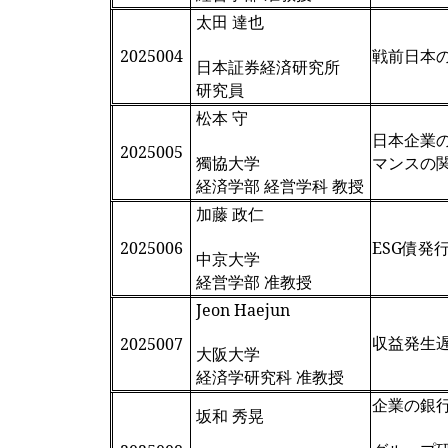
太田 達也
2025004
戦前日本
日本証券経済研究所
研究員
松本 守
日本企業
2025005
獨協大学
マンスの
経済学部 経営学科 教授
加藤 政仁
2025006
ESG債発
中京大学
経営学部 准教授
Jeon Haejun
収益発生
2025007
大阪大学
経済学研究科 准教授
企業の銀行
坂和 秀晃