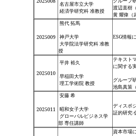
グループ
2025008
名古屋市立大学
渡辺直樹
経済学研究科 准教授
黄 耀偉（
熊代 拓馬
神戸大学
ESG情報
2025009
大学院法学研究科 准教
授
テキスト
平井 裕久
に関する
2025010
早稲田大学
グループ
理工学術院 教授
池島真策
安藤 希
ディスポ
昭和女子大学
2025011
証的研究-
グローバルビジネス学
部 専任講師
資本市場