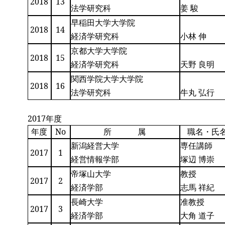
2018
13
法学研究科
姜 駿
早稲田大学大学院
2018
14
経済学研究科
小林 伸
京都大学大学院
2018
15
経済学研究科
天野 良明
関西学院大学大学院
2018
16
法学研究科
牛丸 弘行
2017年度
年度
No
所 属
職名・氏
新潟経営大学
専任講師
2017
1
経営情報学部
塚辺 博崇
帝塚山大学
教授
2017
2
経済学部
志馬 祥紀
長崎大学
准教授
2017
3
経済学部
大角 道子