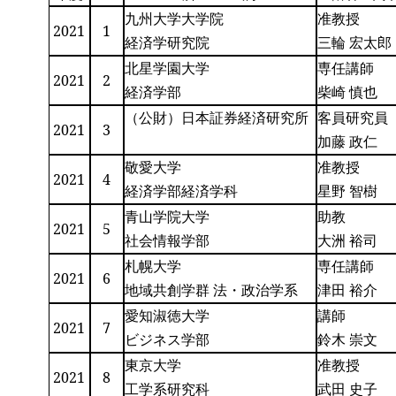
九州大学大学院
准教授
2021
1
経済学研究院
三輪 宏太郎
北星学園大学
専任講師
2021
2
経済学部
柴崎 慎也
（公財）日本証券経済研究所
客員研究員
2021
3
加藤 政仁
敬愛大学
准教授
2021
4
経済学部経済学科
星野 智樹
青山学院大学
助教
2021
5
社会情報学部
大洲 裕司
札幌大学
専任講師
2021
6
地域共創学群 法・政治学系
津田 裕介
愛知淑徳大学
講師
2021
7
ビジネス学部
鈴木 崇文
東京大学
准教授
2021
8
工学系研究科
武田 史子