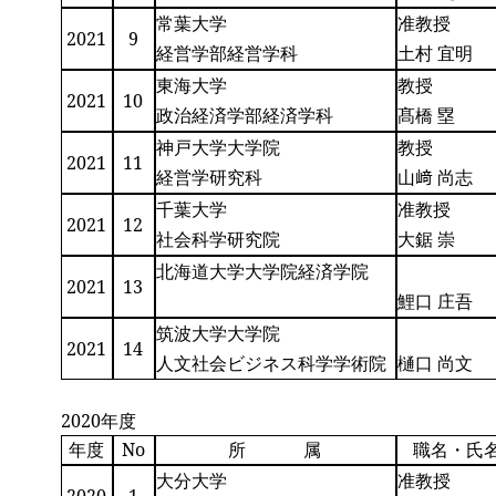
常葉大学
准教授
2021
9
経営学部経営学科
土村 宜明
東海大学
教授
2021
10
政治経済学部経済学科
髙橋 塁
神戸大学大学院
教授
2021
11
経営学研究科
山﨑 尚志
千葉大学
准教授
2021
12
社会科学研究院
大鋸 崇
北海道大学大学院経済学院
2021
13
鯉口 庄吾
筑波大学大学院
2021
14
人文社会ビジネス科学学術院
樋口 尚文
2020年度
年度
No
所 属
職名・氏
大分大学
准教授