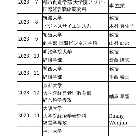
2023
7
都市創造学部 大学院アジア・
李 立栄
国際経営戦略研究科
筑波大学
教授
2023
8
ビジネスサイエンス系
木村 真生子
拓殖大学
教授
2023
9
商学部 国際ビジネス学科
山村 延郎
明治学院大学
教授
2023
10
経済学部
齋藤 隆志
関西大学
教授
2023
11
経済学部
本西 泰三
京都大学
2023
12
大学院経営管理教育部
軸屋 泰隆
経営科学専攻
大阪大学
2023
13
大学院経済学研究科
Kuang
経営学専攻
Wenjun
神戸大学