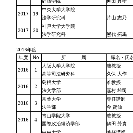
経済学院
柳田 具孝
中央大学大学院
2017
19
法学研究科
片山 志乃
神戸大学大学院
2017
20
法学研究科
熊代 拓馬
2016年度
年度
No
所 属
職名・氏
大阪大学大学院
准教授
2016
1
高等司法研究科
久保 大作
島根大学
准教授
2016
2
法文学部
嘉村 雄司
常葉大学
専任講師
2016
3
法学部
金 賢仙
青山学院大学
准教授
2016
4
国際政治経済学部
鶴田 芳貴
中央大学
兼任講師