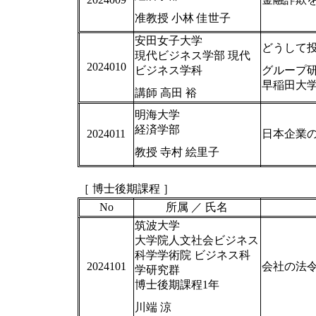
准教授 小林 佳世子
安田女子大学
どうして投
現代ビジネス学部 現代
2024010
ビジネス学科
グループ
早稲田大学
講師 高田 裕
明海大学
経済学部
2024011
日本企業の
教授 寺村 絵里子
［ 博士後期課程 ］
No
所属 ／ 氏名
筑波大学
大学院人文社会ビジネス
科学学術院 ビジネス科
2024101
会社の法
学研究群
博士後期課程1年
川端 涼