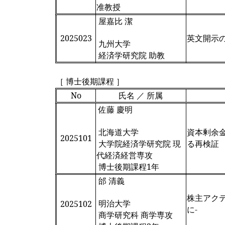
准教授
屋嘉比 潔
2025023
英文開示
九州大学
経済学研究院 助教
［ 博士後期課程 ］
No
氏名 ／ 所属
佐藤 慶明
北海道大学
資本剰余
2025101
大学院経済学研究院 現
る再検証
代経済経営専攻
博士後期課程1年
邰 清義
株主アク
明治大学
2025102
に-
商学研究科 商学専攻